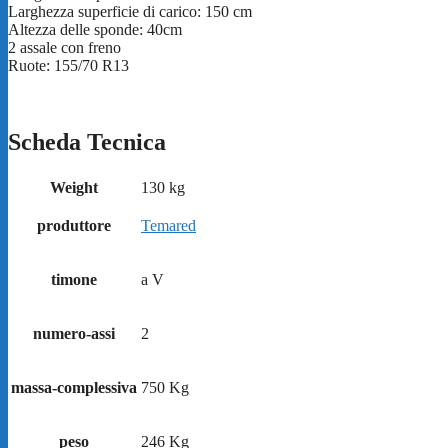
Larghezza superficie di carico: 150 cm
Temared
Altezza delle sponde: 40cm
PRO
2 assale con freno
2615/2
Ruote: 155/70 R13
quantity
Scheda Tecnica
Weight
130 kg
produttore
Temared
timone
a V
numero-assi
2
massa-complessiva
750 Kg
peso
246 Kg