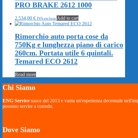
PRO BRAKE 2612 1000
2.534,00
€
Add to cart
IVA esclusa
Rimorchio auto porta cose da
750Kg e lunghezza piano di carico
260cm. Portata utile 6 quintali.
Temared ECO 2612
Read more
Chi Siamo
ENG Service
nasce del 2013 e vanta un'esperienza decennale nell'impia
possono servire a corredo.
Dove Siamo