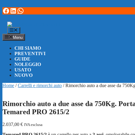
Facebook
LinkedIn
WhatsApp
Vai
al
contenuto
Menu
Menu
CHI SIAMO
PREVENTIVI
GUIDE
NOLEGGIO
USATO
NUOVO
Home
/
Carrelli e rimorchi auto
/ Rimorchio auto a due asse da 750K
Rimorchio auto a due asse da 750Kg. Porta
Temared PRO 2615/2
2.037,00
€
IVA esclusa
Temared PRO 2615/2
è un carrello per auto a
2 assi,
omologabile co