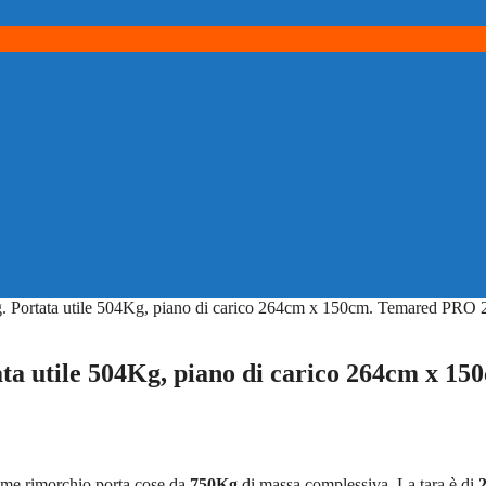
g. Portata utile 504Kg, piano di carico 264cm x 150cm. Temared PRO 
ta utile 504Kg, piano di carico 264cm x 15
me rimorchio porta cose da
750Kg
di massa complessiva. La tara è di