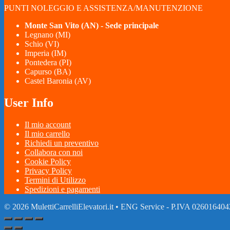
PUNTI NOLEGGIO E ASSISTENZA/MANUTENZIONE
Monte San Vito (AN) - Sede principale
Legnano (MI)
Schio (VI)
Imperia (IM)
Pontedera (PI)
Capurso (BA)
Castel Baronia (AV)
User Info
Il mio account
Il mio carrello
Richiedi un preventivo
Collabora con noi
Cookie Policy
Privacy Policy
Termini di Utilizzo
Spedizioni e pagamenti
© 2026 MulettiCarrelliElevatori.it
• ENG Service - P.IVA 026016404