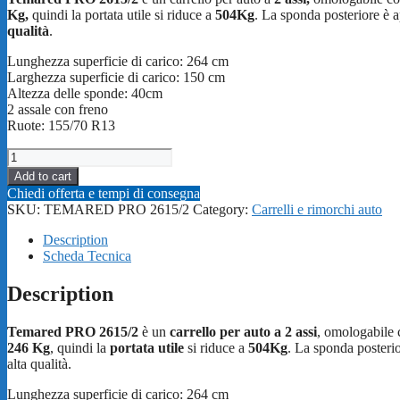
Kg,
quindi la portata utile si riduce a
504Kg
. La sponda posteriore è a
qualità
.
Lunghezza superficie di carico: 264 cm
Larghezza superficie di carico: 150 cm
Altezza delle sponde: 40cm
2 assale con freno
Ruote: 155/70 R13
Rimorchio
auto
Add to cart
a
Chiedi offerta e tempi di consegna
due
SKU:
TEMARED PRO 2615/2
Category:
Carrelli e rimorchi auto
asse
da
Description
750Kg.
Scheda Tecnica
Portata
utile
Description
504Kg,
piano
Temared PRO 2615/2
è un
carrello per auto a 2 assi
, omologabile
di
246 Kg
, quindi la
portata utile
si riduce a
504Kg
. La sponda posterio
carico
alta qualità.
264cm
x
Lunghezza superficie di carico: 264 cm
150cm.